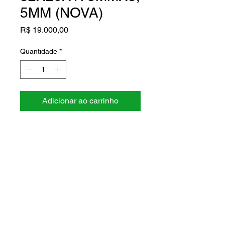
5MM (NOVA)
Preço
R$ 19.000,00
Quantidade
*
Adicionar ao carrinho
Descrição
Grade Super Peixe
Marca: Baldan
Modelo: SP 32 discos
Mista 20"X3,5mm
Com mancal a óleo