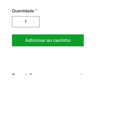
Quantidade
*
Adicionar ao carrinho
Descrição
Marca: JF
Modelo: C-120